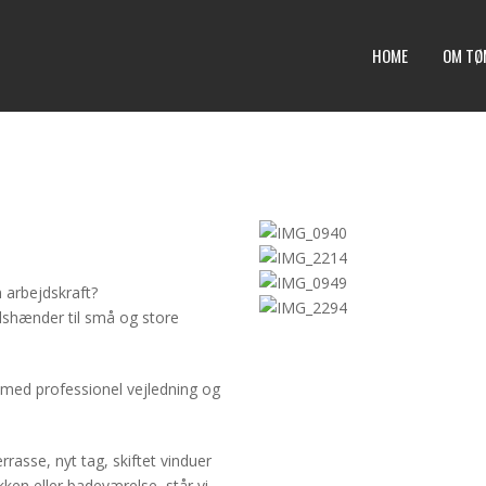
HOME
OM TØ
 arbejdskraft?
jdshænder til små og store
 med professionel vejledning og
rasse, nyt tag, skiftet vinduer
ken eller badeværelse, står vi